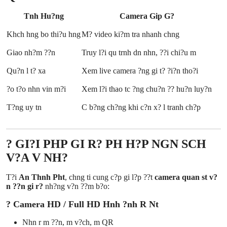
Tnh Hu?ng
Camera Gip G?
Khch hng bo thi?u hng
M? video ki?m tra nhanh chng
Giao nh?m ??n
Truy l?i qu trnh dn nhn, ??i chi?u m
Qu?n l t? xa
Xem live camera ?ng gi t? ?i?n tho?i
?o t?o nhn vin m?i
Xem l?i thao tc ?ng chu?n ?? hu?n luy?n
T?ng uy tn
C b?ng ch?ng khi c?n x? l tranh ch?p
? GI?I PHP GI R? PH H?P NGN SCH
V?A V NH?
T?i
An Thnh Pht
, chng ti cung c?p gi l?p ??t
camera quan st v?
n ??n gi r?
nh?ng v?n ??m b?o:
? Camera HD / Full HD Hnh ?nh R Nt
Nhn r m ??n, m v?ch, m QR