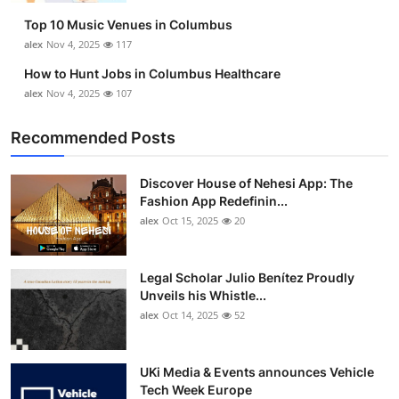
Top 10 Music Venues in Columbus
alex
Nov 4, 2025
117
How to Hunt Jobs in Columbus Healthcare
alex
Nov 4, 2025
107
Recommended Posts
Discover House of Nehesi App: The
Fashion App Redefinin...
alex
Oct 15, 2025
20
Legal Scholar Julio Benítez Proudly
Unveils his Whistle...
alex
Oct 14, 2025
52
UKi Media & Events announces Vehicle
Tech Week Europe