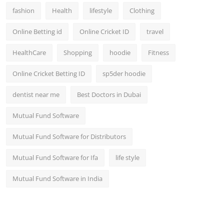
fashion
Health
lifestyle
Clothing
Online Betting id
Online Cricket ID
travel
HealthCare
Shopping
hoodie
Fitness
Online Cricket Betting ID
sp5der hoodie
dentist near me
Best Doctors in Dubai
Mutual Fund Software
Mutual Fund Software for Distributors
Mutual Fund Software for Ifa
life style
Mutual Fund Software in India