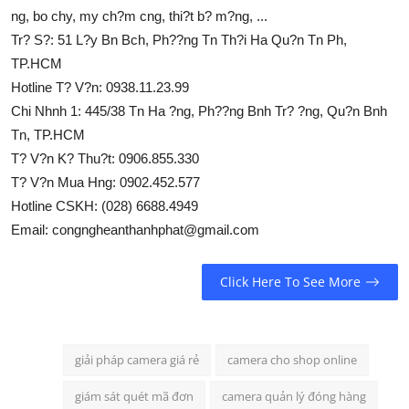
ng, bo chy, my ch?m cng, thi?t b? m?ng, ...
Tr? S?: 51 L?y Bn Bch, Ph??ng Tn Th?i Ha Qu?n Tn Ph,
TP.HCM
Hotline T? V?n: 0938.11.23.99
Chi Nhnh 1: 445/38 Tn Ha ?ng, Ph??ng Bnh Tr? ?ng, Qu?n Bnh
Tn, TP.HCM
T? V?n K? Thu?t: 0906.855.330
T? V?n Mua Hng: 0902.452.577
Hotline CSKH: (028) 6688.4949
Email: congngheanthanhphat@gmail.com
Click Here To See More
giải pháp camera giá rẻ
camera cho shop online
giám sát quét mã đơn
camera quản lý đóng hàng