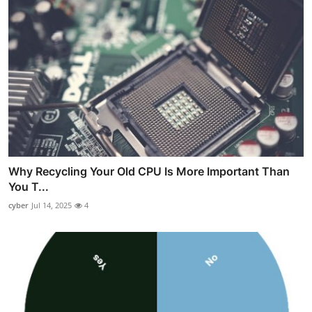
Why Recycling Your Old CPU Is More Important Than
You T...
cyber
Jul 14, 2025
4