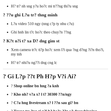
H? tr? nh sng y?u ho?c mi tr??ng thi?u sng
? ??u ghi L?u tr? thng minh
L?u video 510 ngy (nng c?p ty nhu c?u)
Ghi hnh lin t?c ho?c theo chuy?n ??ng
? K?t n?i t? xa D? dng gim st
Xem camera tr?c ti?p ho?c xem l?i qua ?ng d?ng ?i?n tho?i,
my tnh
H? tr? nhi?u ng??i dng cng lc
? Gi L?p ??t Ph H?p V?i Ai?
?
Shop online bn hng ?a knh
?
Kho nh? v?a x? l t? 30300 ??n/ngy
?
C?a hng livestream x? l ??n sau gi? bn