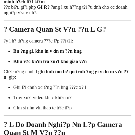
minh b?ch ti?t ki?m
.
Top 10
??c bi?t, gi?i php
GI R?
?ang l xu h??ng t?i ?u dnh cho cc doanh
nghi?p v?a v nh?.
How To
? Camera Quan St V?n ??n L G?
Support Number
?y l h? th?ng camera ???c l?p ??t t?i:
Bn ?ng gi, khu in v dn m ??n hng
Khu v?c ki?m tra xu?t kho giao v?n
Ch?c n?ng chnh l
ghi hnh ton b? qu trnh ?ng gi v dn m v?n ??
n
, gip:
Ghi l?i chnh xc t?ng ??n hng ???c x? l
Truy xu?t video khi c khi?u n?i
Gim st nhn vin thao tc tr?c ti?p
? L Do Doanh Nghi?p Nn L?p Camera
Quan St M V?n ??n