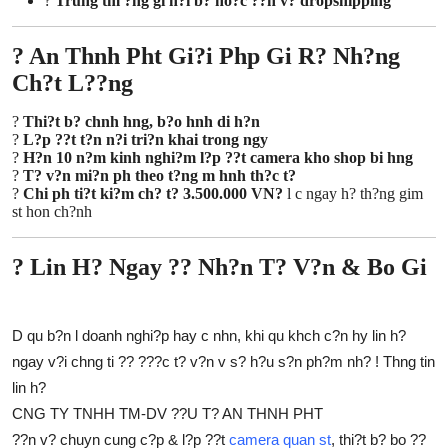
?
Trung tm ?ng gi n?i b? ho?c ??n v? dropshipping
? An Thnh Pht Gi?i Php Gi R? Nh?ng
Ch?t L??ng
?
Thi?t b? chnh hng, b?o hnh di h?n
?
L?p ??t t?n n?i tri?n khai trong ngy
?
H?n 10 n?m kinh nghi?m l?p ??t camera kho shop bi hng
?
T? v?n mi?n ph theo t?ng m hnh th?c t?
?
Chi ph ti?t ki?m ch? t? 3.500.000 VN?
l c ngay h? th?ng gim
st hon ch?nh
? Lin H? Ngay ?? Nh?n T? V?n & Bo Gi
D qu b?n l doanh nghi?p hay c nhn, khi qu khch c?n hy lin h?
ngay v?i chng ti ?? ???c t? v?n v s? h?u s?n ph?m nh? ! Thng tin
lin h?
CNG TY TNHH TM-DV ??U T? AN THNH PHT
??n v? chuyn cung c?p & l?p ??t
camera quan st
, thi?t b? bo ??