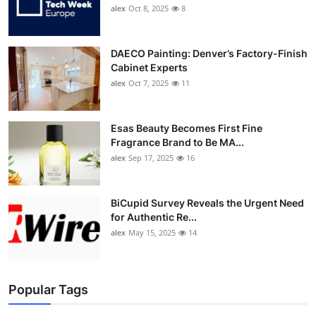
alex
Oct 8, 2025
8
DAECO Painting: Denver’s Factory-Finish
Cabinet Experts
alex
Oct 7, 2025
11
Esas Beauty Becomes First Fine
Fragrance Brand to Be MA...
alex
Sep 17, 2025
16
BiCupid Survey Reveals the Urgent Need
for Authentic Re...
alex
May 15, 2025
14
Popular Tags