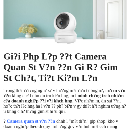
Submit Press Release
Guest Posting
Crypto
Advertise with US
Gi?i Php L?p ??t Camera
Business
Quan St V?n ??n Gi R? Gim
St Ch?t, Ti?t Ki?m L?n
Finance
Trong th?i ??i cng ngh? s? v th??ng m?i ?i?n t? bng n?, m?i
m v?n
Tech
??n
khng ch? l nhn dn trn ki?n hng, m l
minh ch?ng trch nhi?m
c?a doanh nghi?p ??i v?i khch hng
. Vi?c nh?m m, dn sai ??n,
ho?c th?t l?c hng ha l v?n ?? ph? bi?n v gy thi?t h?i nghim tr?ng n?
Real Estate
u khng c h? th?ng gim st hi?u qu?.
General
?
Camera quan st v?n ??n
chnh l "m?t th?n" gip shop, kho v
doanh nghi?p theo di quy trnh ?ng gi v v?n hnh m?t cch
r rng