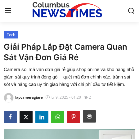
Tech
Home
Giải Pháp Lắp Đặt Camera Quan
Press Release
Sát Vận Đơn Giá Rẻ
Camera soi mã vận đơn giá rẻ giúp shop online và kho hàng nhỏ
Contact
giám sát quy trình đóng gói – quét mã đơn chính xác, tránh sai
sót và nâng cao uy tín giao hàng với chi phí đầu tư tiết kiệm.
Privacy Policy
lapcameragiare
Jul 9, 2025 - 01:20
2
About
News Network
Health