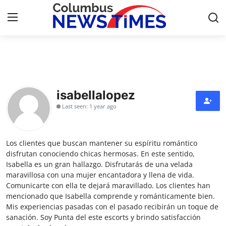
Home
Contact
isabellalopez
Last seen: 1 year ago
Press Release
Privacy Policy
Los clientes que buscan mantener su espíritu romántico
disfrutan conociendo chicas hermosas. En este sentido,
About
Isabella es un gran hallazgo. Disfrutarás de una velada
maravillosa con una mujer encantadora y llena de vida.
Comunicarte con ella te dejará maravillado. Los clientes han
News Network
mencionado que Isabella comprende y románticamente bien.
Mis experiencias pasadas con el pasado recibirán un toque de
Submit Press Release
sanación. Soy Punta del este escorts y brindo satisfacción