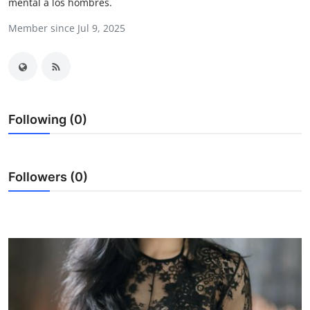
mental a los hombres.
Health
Member since Jul 9, 2025
Guest Posting
Advertise with US
Crypto
Following (0)
Business
Followers (0)
Finance
Tech
Real Estate
General